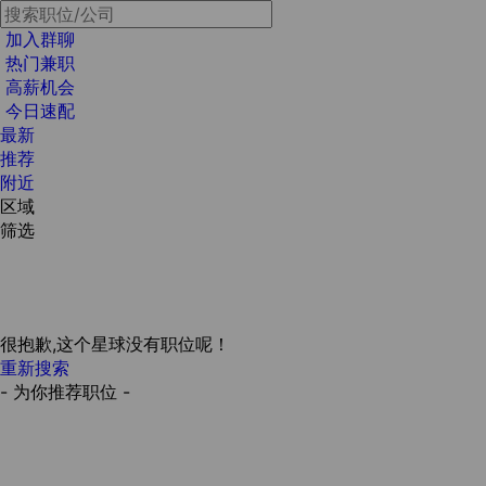
加入群聊
热门兼职
高薪机会
今日速配
最新
推荐
附近
区域
筛选
很抱歉,这个星球没有职位呢！
重新搜索
- 为你推荐职位 -