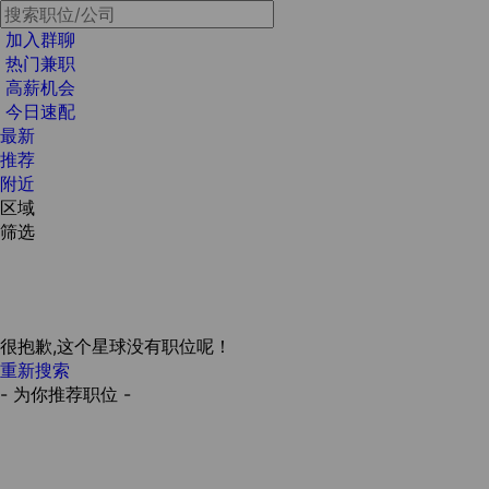
加入群聊
热门兼职
高薪机会
今日速配
最新
推荐
附近
区域
筛选
很抱歉,这个星球没有职位呢！
重新搜索
- 为你推荐职位 -