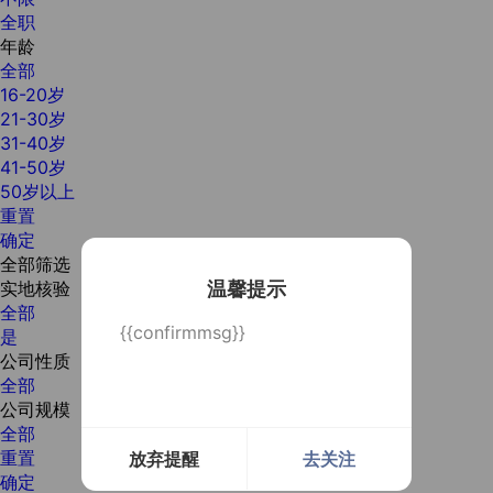
全职
年龄
全部
16-20岁
21-30岁
31-40岁
41-50岁
50岁以上
重置
确定
全部筛选
实地核验
温馨提示
全部
{{confirmmsg}}
是
公司性质
全部
公司规模
全部
重置
放弃提醒
去关注
确定